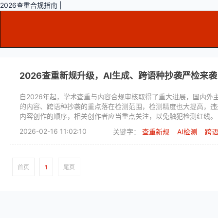
2026查重合规指南 |
2026查重新规升级，AI生成、跨语种抄袭严检来袭
自2026年起，学术查重与内容合规审核取得了重大进展，国内外主流
的内容、跨语种抄袭的重点落在检测范围，检测精度也大提高，违
内容创作的顺序，相关创作者应当重点关注，以免触犯检测红线。
2026-02-16 11:02:10
关键字：
查重新规
AI检测
跨
首页
1
尾页