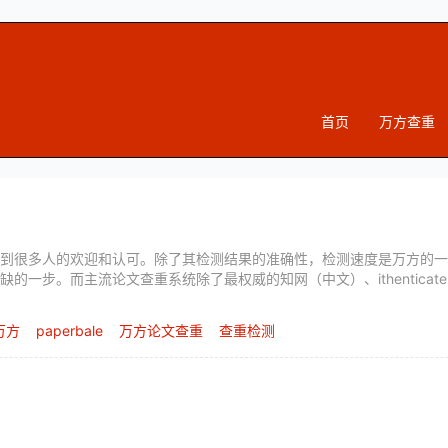
首页
万方查重
到很多人的欢迎和认可。除了其检测结果的准确性，检测速度是万方的一
的一步。而主流论文查重系统除了最权威的知网（中文）、ithentica
万方
paperbale
万方论文查重
查重检测