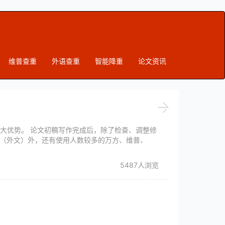
维普查重
外语查重
智能降重
论文资讯
大优势。 论文初稿写作完成后，除了检查、调整修
te（外文）外，还有使用人数较多的万方、维普、
5487人浏览