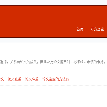
首页
万方查重
选择，关系着论文的成败，因此决定论文题目时，必须经过审慎的考虑。
论文
论文查重
论文降重
论文选题的方法有哪些