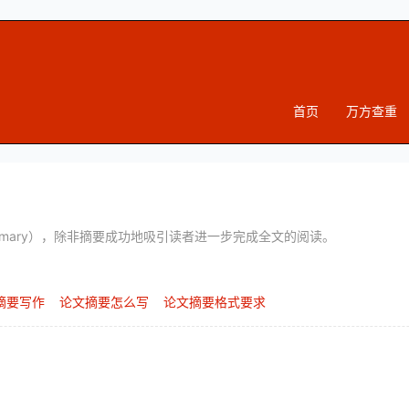
首页
万方查重
ummary），除非摘要成功地吸引读者进一步完成全文的阅读。
摘要写作
论文摘要怎么写
论文摘要格式要求