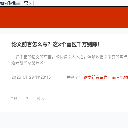
如何避免前言冗长 |
论文前言怎么写？这3个雷区千万别踩！
一篇不错的论文的前言，能快速引人入胜，清楚地指引研究的焦点
避开哪些常见误区？
2026-01-29 11:28:15
关键字：
论文前言写作
前言结构
首页
1
尾页