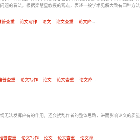
问题的看法。根据梁慧星教授的观点，表述一般学术见解大致有四种方法
维普查重
论文写作
论文
论文查重
论文降重
维普查重
论文写作
论文
论文查重
论文降重
如何撰写英文标题
纲无法发挥应有的作用，还会扰乱作者的整体思路，进而影响论文的质量
维普查重
论文写作
论文
论文查重
论文降重
论文提纲