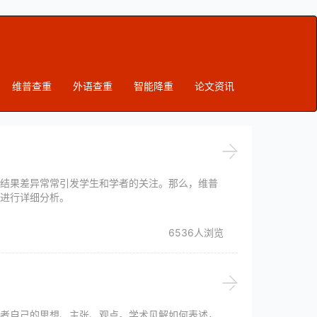
维普查重
外语查重
智能降重
论文资讯
结果差异常常引发学生和学者的关注。那么，维普
进行详细分析。
6536人浏览
者自己的思想、主张、观点。学术见解如何表述，