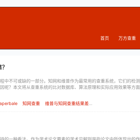
首页
万方查重
靠？
程中不可或缺的一部分。知网和维普作为最常用的查重系统，它们的检测
因呢？本文将从查重系统的比对数据库、算法原理和实际应用效果等方面
aperbale
知网查重
维普与知网查重结果差异解析
持的一种看法。作为学术论文要素的学术见解则是指论文中所体现出的作