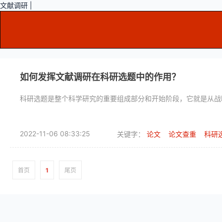
文献调研 |
如何发挥文献调研在科研选题中的作用？
科研选题是整个科学研究的重要组成部分和开始阶段，它就是从战
2022-11-06 08:33:25
关键字：
论文
论文查重
科研
首页
1
尾页