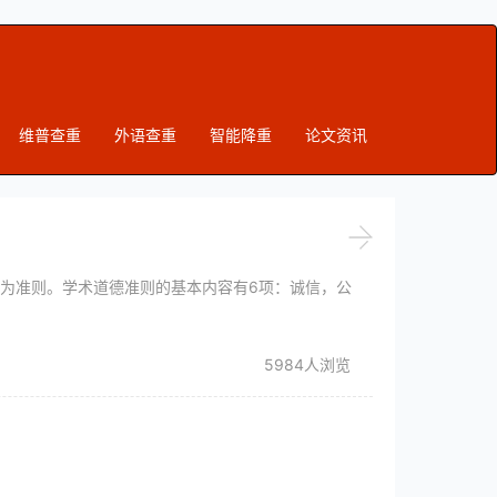
维普查重
外语查重
智能降重
论文资讯
为准则。学术道德准则的基本内容有6项：诚信，公
5984人浏览