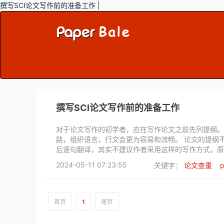
撰写SCI论文写作前的准备工作 |
撰写SCI论文写作前的准备工作
对于论文写作的初学者，应在写作论文之前先列提纲。
路，组织语言，行文会更为容易和流畅。 论文的提纲
后逐句翻译，其实不建议作者采用这样的写作方式，原
提倡的方式是，列出简要的提纲，在写作时直接用英文
2024-05-11 07:23:55
关键字：
论文查重
p
首页
1
尾页