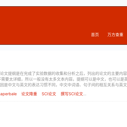
首页
万方查重
论文提纲是在完成了实验数据的收集和分析之后，列出的论文的主要内容
不需要太详细，所以一般没有太多文本内容。提纲可以是中文，也可以是
因是中文与英文的表达习惯不同，中文中词语、句子间的相互关系与英文
表达。
aperbale
论文降重
SCI论文
撰写SCI论文写作前的准备工作