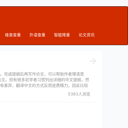
维普查重
外语查重
智能降重
论文资讯
。完成提纲后再写作论文，可以帮助作者理清思
英文。但有很多初学者习惯列出详细的中文提纲，然
有差异，翻译中文的方式反而徒费精力。因此比较
5383人浏览