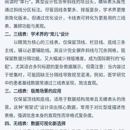
阅读时“串行”。典型设计包含带斜线的项目头，横纵表头属性
通过斜线分区标注。尽管因线条繁多、排版复杂，学术界更推
崇简化版本，但通过优化设计，卡线表可转化为更易用的三线
表，兼顾功能与美观。
二、三线表：学术界的“宠儿”设计
以精简为核心的三线表，仅保留顶线、栏目线、底线三条
主线，辅以必要辅助线。其设计完全摒弃斜线与冗余网格，既
保留数据分隔功能，又大幅减少排版难度，成为国际期刊的“标
配”。尤其适合多列标题的复杂数据展示，但需注意：当内容过
于密集时，可能因缺乏分隔线导致视觉混淆。例如，医学研究
中的患者基线数据常通过三线表呈现，简洁直观。
三、二线表：极简场景的应用
仅保留顶线和底线，适用于数据结构简单且无横表头的场
景。这种“框架式”设计突出核心数据，常用于对比型或描述性
表格，强调信息本身的直观性而非格式复杂度。
四、无线表：数据可视化新选择