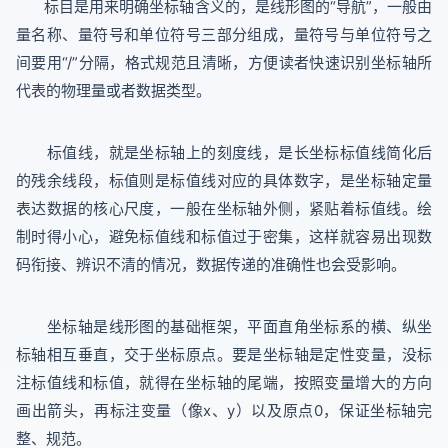
标目是用来明确坐标轴含义的，是线形图的“导航”，一般由
量名称、量符号和单位符号三部分组成，量符号与单位符号之
间要用“/”分隔，格式规范且清晰，方便读者快速识别坐标轴所
代表的物理量或者数据类型。
标值线，就是坐标轴上的刻度线，是长坐标标值线简化后
的残余线段，标值则是标值线对应的具体数字，是坐标轴定量
表达数据的核心尺度，一般在坐标轴外侧，紧贴着标值线。绘
制时得小心，避免标值线和标值过于密集，这样就容易出现数
码衔接、辨识不清的情况，数据传递的准确性也会受影响。
坐标轴是线形图的基础框架，平面直角坐标系的横、纵坐
标轴相互垂直，交于坐标原点。要是坐标轴是定性变量，没标
注标值线和标值，就得在坐标轴的尾端，按照变量增大的方向
画出箭头，再标注变量（像x、y）以及原点0，保证坐标轴完
整、规范。