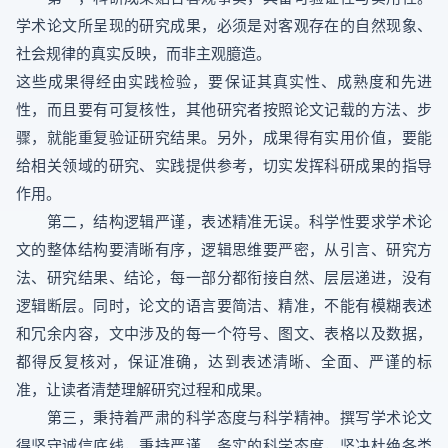
学术论文所呈现的研究成果，必须是对客观存在的自然现象、
社会规律的真实反映，而非主观臆造。
这些成果得经由实践检验，要保证其真实性、成熟度和先进
性，而且要有可复核性，其他研究者按照论文记载的方法、步
骤，就能重复验证研究结果。另外，成果得有实用价值，要能
给相关领域的研究、实践提供参考，切实发挥科研成果的指导
作用。
第二，结构逻辑严谨，表述精准无误。科学性要求学术论
文的整体结构要清晰有序，逻辑思维要严密，从引言、研究方
法、研究结果、结论，每一部分都衔接自然、层层递进，没有
逻辑断层。同时，论文的语言要简洁、精准，不能有模糊表述
和冗余内容，文中涉及的每一个符号、图文、表格以及数据，
都得反复核对，保证准确，达到表述清晰、全面、严谨的标
准，让读者清楚理解研究过程和成果。
第三，秉持着严肃的科学态度与科学精神。撰写学术论文
得坚守诚信底线，秉持严谨、务实的科学态度，坚决杜绝各类