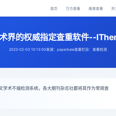
首页
万方查重
维普查重
外
主
导
航
界的权威指定查重软件--IThent
2023-02-03 10:13:00
来源：paperbale查重
栏目：查重检测
的期刊论文学术不端检测系统，各大期刊杂志社都将其作为常规查