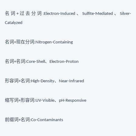
名词
过去分词
、
、
+
:Electron-Induced
Sulfite-Mediated
Silver-
Catalyzed
名词
现在分词
+
:Nitrogen-Containing
名词
名词
、
+
:Core-Shell
Electron-Proton
形容词
名词
、
+
:High-Density
Near-Infrared
缩写词
形容词
、
+
:UV-Visible
pH-Responsive
前缀词
名词
+
:Co-Contaminants