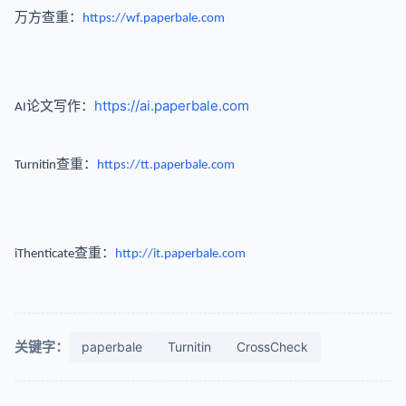
万方查重：
https://wf.paperbale.com
：
https://ai.paperbale.com
AI论文写作
查重：
Turnitin
https://tt.paperbale.com
查重：
iThenticate
http://it.paperbale.com
关键字：
paperbale
Turnitin
CrossCheck