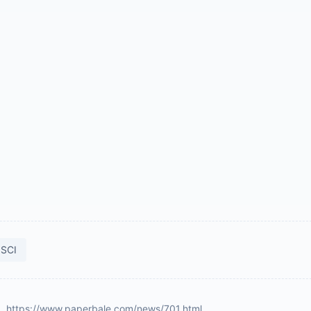
SCI
：
https://www.paperbale.com/news/701.html