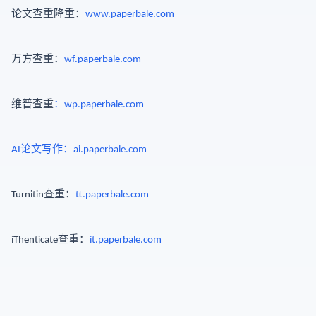
论文查重降重：
www.paperbale.com
万方查重：
wf.paperbale.com
维普查重
：
wp.paperbale.com
论文
写作
：
AI
ai.
paperbale.com
查重：
Turnitin
tt.paperbale.com
查重：
iThenticate
it.paperbale.com