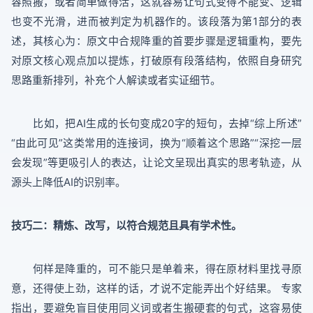
容照搬，或者简单做得活，这就容易让句式变得不能变、逻辑
也变不光滑，进而被判定为机器作的。该段落为第1部分的表
述，其核心为：原文中合规降重的首要步骤是逻辑重构，要先
对原文核心观点加以提炼，打破原有段落结构，依照自身研究
思路重新排列，补充个人解读或者实证细节。
比如，把AI生成的长句变成20字的短句，去掉“综上所述”
“由此可见”这类常用的连接词，换为“顺着这个思路”“深挖一层
会发现”等更吸引人的表达，让论文呈现出真实的思考轨迹，从
源头上降低AI的识别率。
技巧二
：精炼、改写，以符合规范且具有学术性。
何样是降重的，可不能只是单着来，得在原材料里找寻原
意，还得使上劲，这样的话，才说不定能弄出个好结果。 专家
指出，要避免盲目使用同义词或者生搬硬套的句式，这容易使